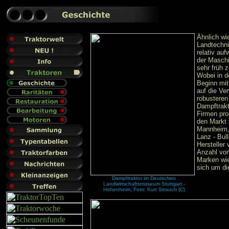
Ähnlich wi
Landtechni
relativ au
der Maschi
sehr früh 
Wobei in d
Beginn mit
auf die Ve
robusteren
Dampftrakt
Firmen pro
den Markt 
Mannheim, 
Lanz - Bul
Hersteller
Anzahl von
Marken wie
sich um di
Dampftraktor im Deutschen
Landwirtschaftsmuseum Stuttgart -
Hohenheim, Foto: Kurt Strauch (C)